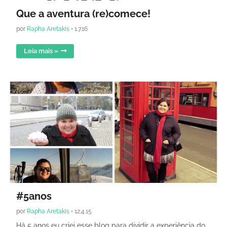
Que a aventura (re)comece!
por
Rapha Aretakis
•
1.7.16
Leia mais »
#5anos
por
Rapha Aretakis
•
12.4.15
Há 5 anos eu criei esse blog para dividir a experiência do