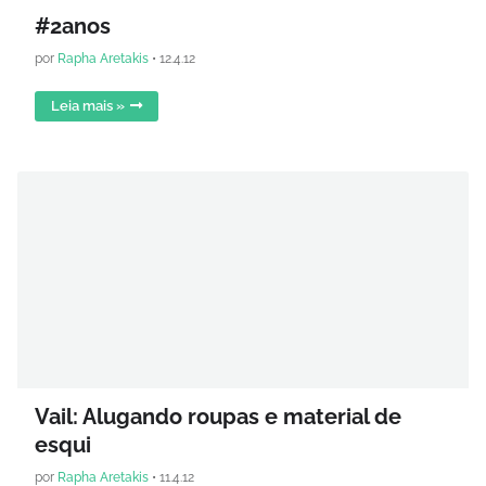
#2anos
por
Rapha Aretakis
•
12.4.12
Leia mais »
Vail: Alugando roupas e material de
esqui
por
Rapha Aretakis
•
11.4.12