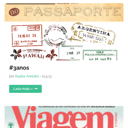
#3anos
por
Rapha Aretakis
•
12.4.13
Leia mais »