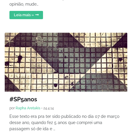
opinião, mude…
Leia mais »
#SP5anos
por
Rapha Aretakis
•
24.4.14
Esse texto era pra ter sido publicado no dia 07 de março
desse ano, quando fez 5 anos que comprei uma
passagem só de ida e …