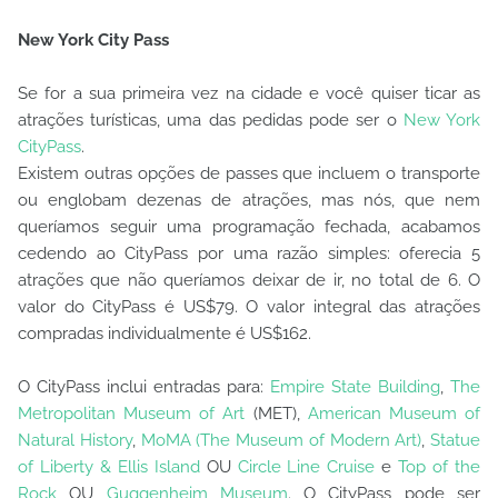
New York City Pass
Se for a sua primeira vez na cidade e você quiser ticar as
atrações turísticas, uma das pedidas pode ser o
New York
CityPass
.
Existem outras opções de passes que incluem o transporte
ou englobam dezenas de atrações, mas nós, que nem
queríamos seguir uma programação fechada, acabamos
cedendo ao CityPass por uma razão simples: oferecia 5
atrações que não queríamos deixar de ir, no total de 6. O
valor do CityPass é US$79. O valor integral das atrações
compradas individualmente é US$162.
O CityPass inclui entradas para:
Empire State Building
,
The
Metropolitan Museum of Art
(MET),
American Museum of
Natural History
,
MoMA (The Museum of Modern Art)
,
Statue
of Liberty & Ellis Island
OU
Circle Line Cruise
e
Top of the
Rock
OU
Guggenheim Museum
.
O CityPass pode ser