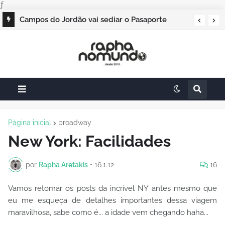
ƒ
Campos do Jordão vai sediar o Pasaporte
Abierto 2026 com edição especial de Natal
Página inicial
broadway
New York: Facilidades
por
Rapha Aretakis
•
16.1.12
16
Vamos retomar os posts da incrível NY antes mesmo que
eu me esqueça de detalhes importantes dessa viagem
maravilhosa, sabe como é... a idade vem chegando haha...