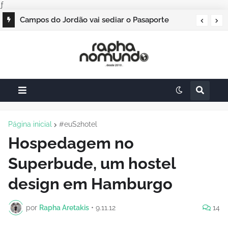
ƒ
Campos do Jordão vai sediar o Pasaporte
Abierto 2026 com edição especial de Natal
Página inicial
#euS2hotel
Hospedagem no
Superbude, um hostel
design em Hamburgo
por
Rapha Aretakis
•
9.11.12
14