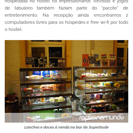
hospedada no hostel foi impressionante. Revistas e jogos
de tabuleiro também faziam parte do “pacote” de
entretenimento. Na recepção ainda encontramos 2
computadores livres para os hóspedes e free wi-fi por todo
o hostel.
Lanches e doces à venda no bar do Superbude