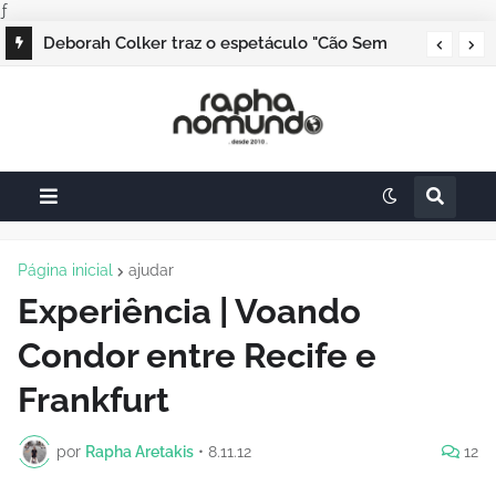
ƒ
Argentina recebe Semana Internacional do
Deborah Colker traz o espetáculo "Cão Sem
Jornalismo Turístico com eventos gratuitos
Plumas" para a Alemanha em 2025
Página inicial
ajudar
Experiência | Voando
Condor entre Recife e
Frankfurt
por
Rapha Aretakis
•
8.11.12
12