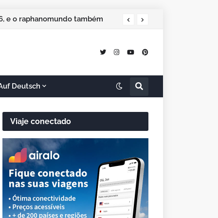
026, e o raphanomundo também
ão especial de Natal
Auf Deutsch
Viaje conectado