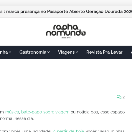
asil marca presença no Pasaporte Abierto Geração Dourada 2
ampos do Jordão vai sediar o Pasaporte Abierto 2026 com ediç
nha
Gastronomia
Viagens
Revista Pra Levar
2
com
música
,
bate-papo sobre viagem
ou notícia boa, esse espaço
normal nesse dia.
o com vocês uma novidade:
A partir de hoje
vocês verão minhas