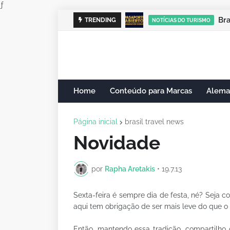
ƒ
Br
C
TRENDING
NOTÍCIAS DO TURISMO
NOTÍCIAS DO TURISMO
Home
Conteúdo para Marcas
Alema
Página inicial
brasil travel news
Novidade
por
Rapha Aretakis
•
19.7.13
Sexta-feira é sempre dia de festa, né? Seja 
aqui tem obrigação de ser mais leve do que o 
Então, mantendo essa tradição, compartilh