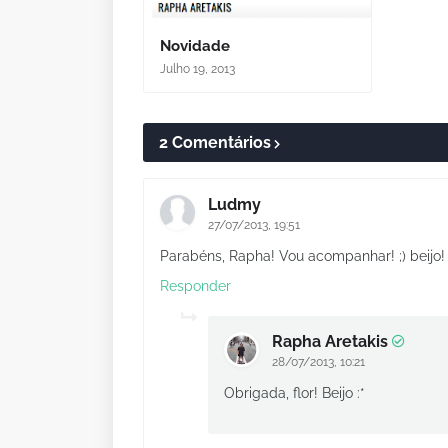
Novidade
Julho 19, 2013
2 Comentários
Ludmy
27/07/2013, 19:51
Parabéns, Rapha! Vou acompanhar! ;) beijo!
Responder
Rapha Aretakis
28/07/2013, 10:21
Obrigada, flor! Beijo :*