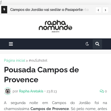
ƒ
Campos do Jordão vai sediar o Pasaporte
Abierto 2026 com edição especial de Natal
Página inicial
#euS2hotel
Pousada Campos de
Provence
por
Rapha Aretakis
•
23.8.13
0
A segunda noite em Campos do Jordão foi na
charmosíssima
Campos de Provence
. Só pelo nome, antes