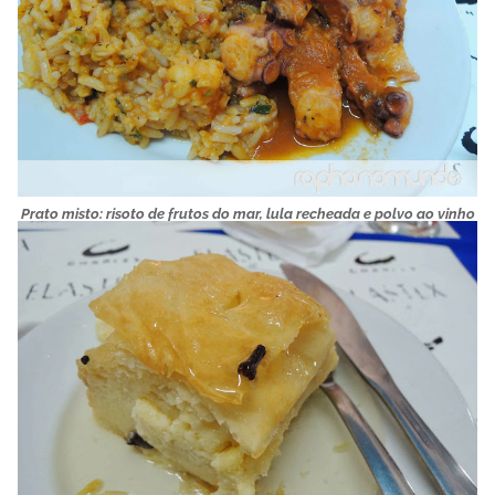
Prato misto: risoto de frutos do mar, lula recheada e polvo ao vinho