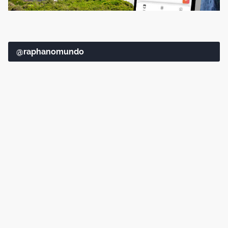
@raphanomundo