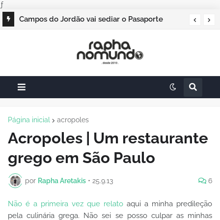
ƒ
Campos do Jordão vai sediar o Pasaporte
Abierto 2026 com edição especial de Natal
Página inicial
acropoles
Acropoles | Um restaurante
grego em São Paulo
por
Rapha Aretakis
•
25.9.13
6
Não é a primeira vez que relato
aqui a minha predileção
pela culinária grega. Não sei se posso culpar as minhas