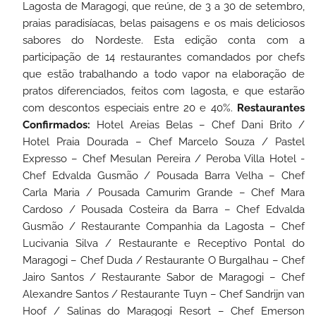
Lagosta de Maragogi, que reúne, de 3 a 30 de setembro,
praias paradisíacas, belas paisagens e os mais deliciosos
sabores do Nordeste.
Esta edição conta com a
participação de 14 restaurantes comandados por chefs
que estão trabalhando a todo vapor na elaboração de
pratos diferenciados, feitos com lagosta, e que estarão
com descontos especiais entre 20 e 40%.
Restaurantes
Confirmados:
Hotel Areias Belas – Chef Dani Brito /
Hotel Praia Dourada – Chef Marcelo Souza
/
Pastel
Expresso – Chef Mesulan Pereira
/
Peroba Villa Hotel -
Chef Edvalda Gusmão
/
Pousada Barra Velha – Chef
Carla Maria
/
Pousada Camurim Grande – Chef Mara
Cardoso
/
Pousada Costeira da Barra – Chef Edvalda
Gusmão
/
Restaurante Companhia da Lagosta – Chef
Lucivania Silva
/
Restaurante e Receptivo Pontal do
Maragogi – Chef Duda
/
Restaurante O Burgalhau – Chef
Jairo Santos
/
Restaurante Sabor de Maragogi – Chef
Alexandre Santos
/
Restaurante Tuyn – Chef Sandrijn van
Hoof
/
Salinas do Maragogi Resort – Chef Emerson