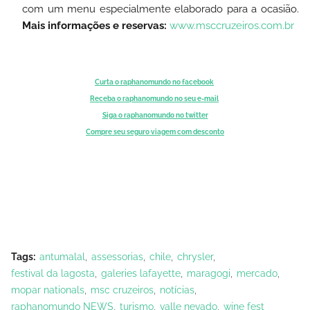
com um menu especialmente elaborado para a ocasião.
Mais informações e reservas:
www.msccruzeiros.com.br
Curta o raphanomundo no facebook
Receba o raphanomundo no seu e-mail
Siga o raphanomundo no twitter
Compre seu seguro viagem com desconto
Tags:
antumalal
assessorias
chile
chrysler
festival da lagosta
galeries lafayette
maragogi
mercado
mopar nationals
msc cruzeiros
notícias
raphanomundo NEWS
turismo
valle nevado
wine fest