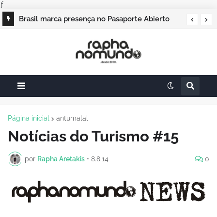
ƒ
Campos do Jordão vai sediar o Pasaporte
Brasil marca presença no Pasaporte Abierto
Abierto 2026 com edição especial de Natal
Geração Dourada 2026, e o raphanomundo
também
Página inicial
antumalal
Notícias do Turismo #15
por
Rapha Aretakis
•
8.8.14
0