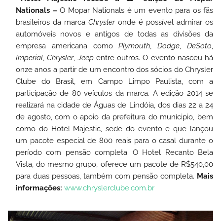
Nationals –
O Mopar Nationals é um evento para os fãs
brasileiros da marca
Chrysler
onde é possível admirar os
automóveis novos e antigos de todas as divisões da
empresa americana como
Plymouth
,
Dodge
,
DeSoto
,
Imperial
,
Chrysler
,
Jeep
entre outros. O evento nasceu há
onze anos a partir de um encontro dos sócios do Chrysler
Clube do Brasil, em Campo Limpo Paulista, com a
participação de 80 veículos da marca. A edição 2014 se
realizará na cidade de Águas de Lindóia, dos dias 22 a 24
de agosto, com o apoio da prefeitura do munícipio, bem
como do Hotel Majestic, sede do evento e que lançou
um pacote especial de 800 reais para o casal durante o
período com pensão completa. O Hotel Recanto Bela
Vista, do mesmo grupo, oferece um pacote de R$540,00
para duas pessoas, também com pensão completa.
Mais
informações:
www.chryslerclube.com.br