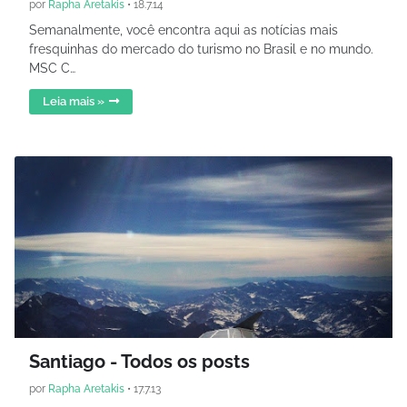
por
Rapha Aretakis
•
18.7.14
Semanalmente, você encontra aqui as notícias mais
fresquinhas do mercado do turismo no Brasil e no mundo.
MSC C…
Leia mais »
Santiago - Todos os posts
por
Rapha Aretakis
•
17.7.13