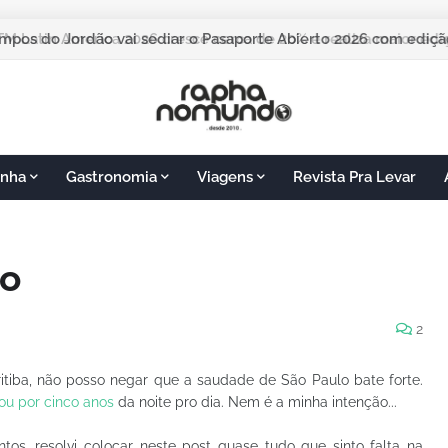
M Latin America 2026 cresce cerca de 20% e realiza maior edi
nha
Gastronomia
Viagens
Revista Pra Levar
lo
2
iba, não posso negar que a saudade de São Paulo bate forte.
ou por cinco anos
da noite pro dia. Nem é a minha intenção...
os, resolvi colocar neste post quase tudo que sinto falta na