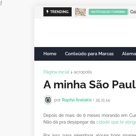
ƒ
ILT
TRENDING
NOTÍCIAS DO TURISMO
Home
Conteúdo para Marcas
Alema
Página inicial
acropolis
A minha São Pau
por
Rapha Aretakis
•
25.11.14
Depois de mais de 6 meses morando em Curit
Não dá pra desapegar da
cidade que te abrig
Por isso, para relembrar alguns bons moment