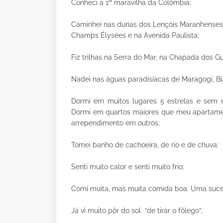
a
Conheci a 1
maravilha da Colômbia;
Caminhei nas dunas dos Lençóis Maranhenses
Champs Élysées e na Avenida Paulista;
Fiz trilhas na Serra do Mar, na Chapada dos G
Nadei nas águas paradisíacas de Maragogi, Búz
Dormi em muitos lugares 5 estrelas e sem 
Dormi em quartos maiores que meu apartament
arrependimento em outros;
Tomei banho de cachoeira, de rio e de chuva;
Senti muito calor e senti muito frio;
Comi muita, mas muita comida boa. Uma suces
Já vi muito pôr do sol
“de tirar o fôlego”;