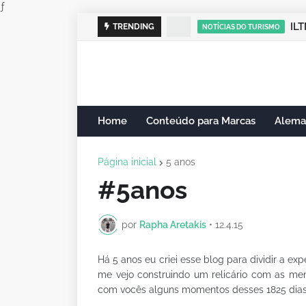
ƒ
ILT
TRENDING
NOTÍCIAS DO TURISMO
Home
Conteúdo para Marcas
Alema
Página inicial
5 anos
#5anos
por
Rapha Aretakis
•
12.4.15
Há 5 anos eu criei esse blog para dividir a e
me vejo construindo um relicário com as mem
com vocês alguns momentos desses 1825 dias