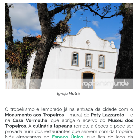
Igreja Matriz
O tropeirismo é lembrado já na entrada da cidade com o
Monumento aos Tropeiros
– mural de
Poty Lazzaroto
– e
na
Casa Vermelha
, que abriga o acervo do
Museu dos
Tropeiros
. A
culinária lapeana
remete à época e pode ser
provada num dos restaurantes que servem comida tropeira.
Nós almoçamos no
Espaço Único
, que fica do lado da