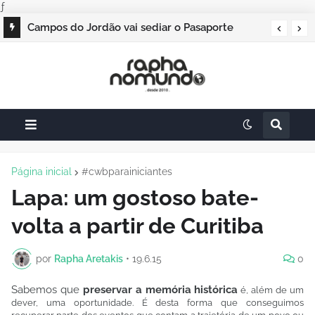
ƒ
Campos do Jordão vai sediar o Pasaporte
Abierto 2026 com edição especial de Natal
Página inicial
#cwbparainiciantes
Lapa: um gostoso bate-
volta a partir de Curitiba
por
Rapha Aretakis
•
19.6.15
0
Sabemos que
preservar a memória histórica
é, além de um
dever, uma oportunidade. É desta forma que conseguimos