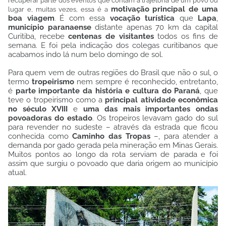
recuperar parte dos eventos que contam a trajetória de um povo ou
motivação principal de uma
lugar e, muitas vezes, essa é a
boa viagem
É com essa
vocação turística
que
Lapa
,
.
município paranaense
distante apenas 70 km da capital
Curitiba, recebe
centenas de visitantes
todos os fins de
semana. E foi pela indicação dos colegas curitibanos que
acabamos indo lá num belo domingo de sol.
Para quem vem de outras regiões do Brasil que não o sul, o
termo
tropeirismo
nem sempre é reconhecido, entretanto,
é
parte importante da história e cultura do Paraná
, que
teve o tropeirismo como a
principal atividade econômica
no século XVIII
e
uma das mais importantes ondas
povoadoras do estado
. Os tropeiros levavam gado do sul
para revender no sudeste – através da estrada que ficou
conhecida como
Caminho das Tropas
–, para atender a
demanda por gado gerada pela mineração em Minas Gerais.
Muitos pontos ao longo da rota serviam de parada e foi
assim que surgiu o povoado que daria origem ao município
atual.