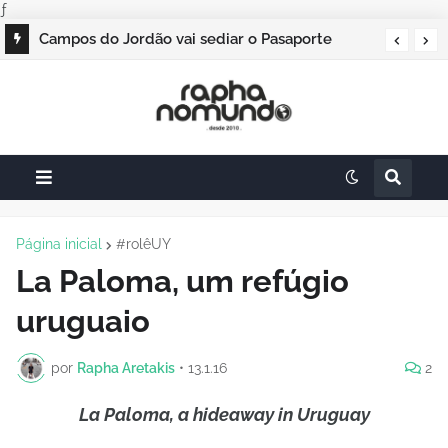
ƒ
Campos do Jordão vai sediar o Pasaporte
Abierto 2026 com edição especial de Natal
Página inicial
#rolêUY
La Paloma, um refúgio
uruguaio
por
Rapha Aretakis
•
13.1.16
2
La Paloma, a hideaway in Uruguay