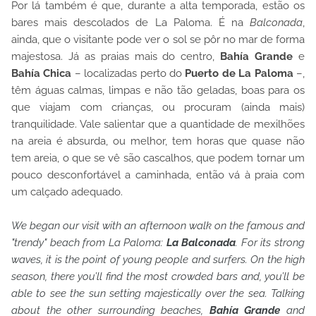
Por lá também é que, durante a alta temporada, estão os
bares mais descolados de La Paloma. É na
Balconada
,
ainda, que o visitante pode ver o sol se pôr no mar de forma
majestosa. Já as praias mais do centro,
Bahía Grande
e
Bahía Chica
– localizadas perto do
Puerto de La Paloma
–,
têm águas calmas, limpas e não tão geladas, boas para os
que viajam com crianças, ou procuram (ainda mais)
tranquilidade. Vale salientar que a quantidade de mexilhões
na areia é absurda, ou melhor, tem horas que quase não
tem areia, o que se vê são cascalhos, que podem tornar um
pouco desconfortável a caminhada, então vá à praia com
um calçado adequado.
We began our visit with an afternoon walk on the famous and
"trendy" beach from La Paloma:
La Balconada
.
For its strong
waves, it is the point of young people and surfers. On the high
season, there you’ll find the most crowded bars and, you’ll be
able to see the sun setting majestically over the sea. Talking
about the other surrounding beaches,
Bahía Grande
and