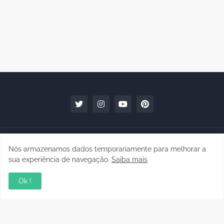
Nós armazenamos dados temporariamente para melhorar a
sua experiência de navegação.
Saiba mais
Ok !
Copyright © 2010 - 2026 | raphanomundo
Conteúdo para Marcas
Quem faz
Contato
Clipping
Política