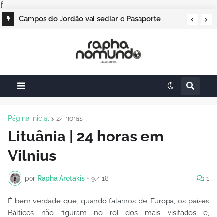
ƒ
Campos do Jordão vai sediar o Pasaporte
Abierto 2026 com edição especial de Natal
Página inicial
24 horas
Lituânia | 24 horas em
Vilnius
por
Rapha Aretakis
•
9.4.18
1
É bem verdade que, quando falamos de Europa, os países
Bálticos não figuram no rol dos mais visitados e,