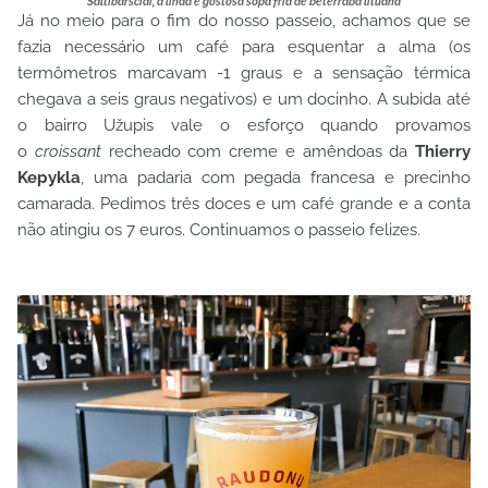
Šaltibarščiai, a linda e gostosa sopa fria de beterraba lituana
Já no meio para o fim do nosso passeio, achamos que se
fazia necessário um café para esquentar a alma (os
termômetros marcavam -1 graus e a sensação térmica
chegava a seis graus negativos) e um docinho. A subida até
o bairro Užupis vale o esforço quando provamos
o
croissant
recheado com creme e amêndoas da
Thierry
Kepykla
, uma padaria com pegada francesa e precinho
camarada. Pedimos três doces e um café grande e a conta
não atingiu os 7 euros. Continuamos o passeio felizes.