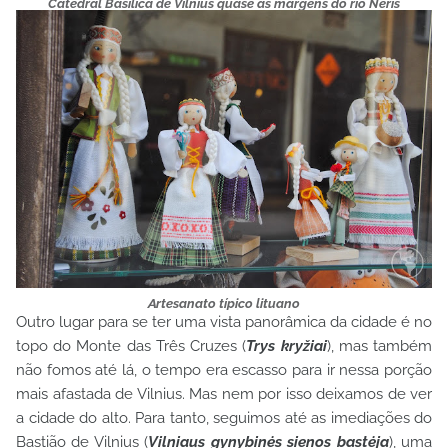
Catedral Basílica de Vilnius quase às margens do rio Neris
Artesanato típico lituano
Outro lugar para se ter uma vista panorâmica da cidade é no
topo do Monte das Três Cruzes (
Trys kryžiai
), mas também
não fomos até lá, o tempo era escasso para ir nessa porção
mais afastada de Vilnius. Mas nem por isso deixamos de ver
a cidade do alto. Para tanto, seguimos até as imediações do
Bastião de Vilnius (
Vilniaus gynybinės sienos bastėja
), uma