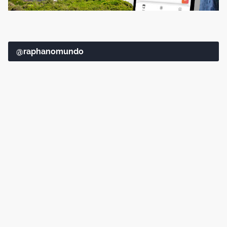
@raphanomundo