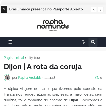
ƒ
Campos do Jordão vai sediar o Pasaporte
Abierto 2026 com edição especial de Natal
Página inicial
city tour
Dijon | A rota da coruja
por
Rapha Aretakis
•
21.11.18
0
A rápida viagem de carro que fizemos pelo sudeste da
França nos rendeu algumas surpresas, a maior delas, sem
dúvidas, foi o tamanho do charme de
Dijon
. Colocamos a
cidade no roteiro meio sem saber o que esperar, além do