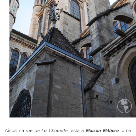
Ainda na
rue de La Chouette
, está a
Maison Millière
, uma