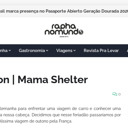
pos do Jordão vai sediar o Pasaporte Abierto 2026 com edição
nha
Gastronomia
Viagens
Revista Pra Levar
on | Mama Shelter
0
 Alemanha para enfrentar uma viagem de carro e conhecer uma
a nossa cabeça. Decidimos que nesse feriadão passaríamos por
elíssima viagem de outono pela França.