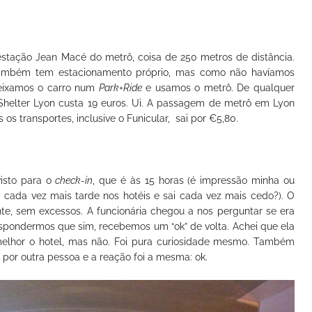
stação Jean Macé do metrô, coisa de 250 metros de distância.
l também tem estacionamento próprio, mas como não havíamos
deixamos o carro num
Park+Ride
e usamos o metrô. De qualquer
Shelter Lyon custa 19 euros. Ui. A passagem de metrô em Lyon
 os transportes, inclusive o Funicular, sai por €5,80.
visto para o
check-in
, que é às 15 horas (é impressão minha ou
ada vez mais tarde nos hotéis e sai cada vez mais cedo?). O
nte, sem excessos. A funcionária chegou a nos perguntar se era
spondermos que sim, recebemos um “ok” de volta. Achei que ela
a melhor o hotel, mas não. Foi pura curiosidade mesmo. Também
por outra pessoa e a reação foi a mesma: ok.