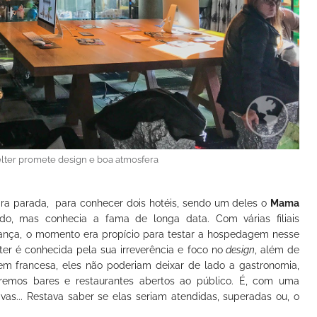
ter promete design e boa atmosfera
ra parada, para conhecer dois hotéis, sendo um deles o
Mama
o, mas conhecia a fama de longa data. Com várias filiais
ança, o momento era propício para testar a hospedagem nesse
er é conhecida pela sua irreverência e foco no
design
, além de
m francesa, eles não poderiam deixar de lado a gastronomia,
aremos bares e restaurantes abertos ao público. É, com uma
ivas... Restava saber se elas seriam atendidas, superadas ou, o