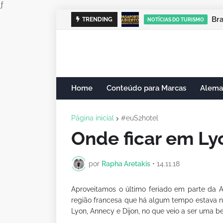
ƒ
Cam
TRENDING
NOTÍCIAS DO TURISMO
Home
Conteúdo para Marcas
Alema
Página inicial
#euS2hotel
Onde ficar em Ly
por
Rapha Aretakis
•
14.11.18
Aproveitamos o último feriado em parte da
região francesa que há algum tempo estava n
Lyon, Annecy e Dijon, no que veio a ser uma b