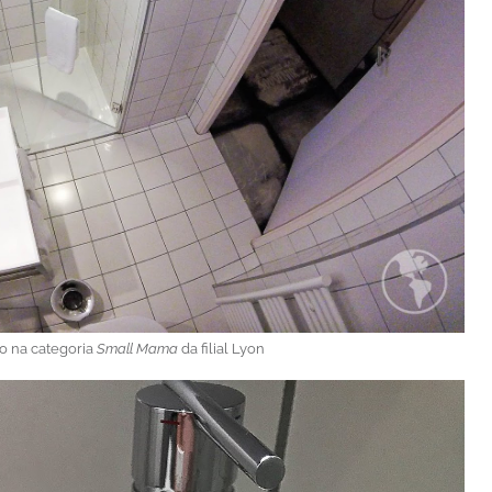
o na categoria
Small Mama
da filial Lyon