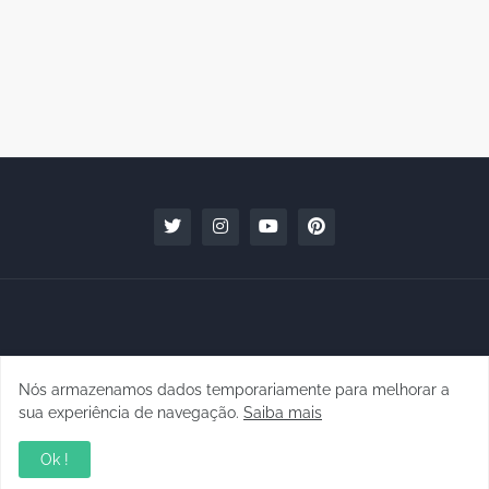
Nós armazenamos dados temporariamente para melhorar a
Copyright © 2010 - 2026 | raphanomundo
sua experiência de navegação.
Saiba mais
Conteúdo para Marcas
Quem faz
Contato
Clipping
Ok !
Política