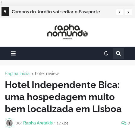
ƒ
ILTM Latin America 2026 cresce cerca de 20% e
realiza maior edição do evento
Página inicial
hotel review
Hotel Independente Bica:
uma hospedagem muito
bem localizada em Lisboa
por
Rapha Aretakis
•
17.7.24
0