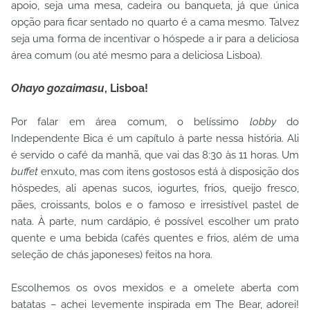
apoio, seja uma mesa, cadeira ou banqueta, já que única
opção para ficar sentado no quarto é a cama mesmo. Talvez
seja uma forma de incentivar o hóspede a ir para a deliciosa
área comum (ou até mesmo para a deliciosa Lisboa).
Ohayo gozaimasu
, Lisboa!
Por falar em área comum, o belíssimo
lobby
do
Independente Bica é um capítulo à parte nessa história. Ali
é servido o café da manhã, que vai das 8:30 às 11 horas. Um
buffet
enxuto, mas com itens gostosos está à disposição dos
hóspedes, ali apenas sucos, iogurtes, frios, queijo fresco,
pães, croissants, bolos e o famoso e irresistível pastel de
nata. À parte, num cardápio, é possível escolher um prato
quente e uma bebida (cafés quentes e frios, além de uma
seleção de chás japoneses) feitos na hora.
Escolhemos os ovos mexidos e a omelete aberta com
batatas – achei levemente inspirada em The Bear, adorei!