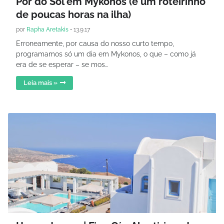
Pôr do Sol em Mykonos (e um roteirinho
de poucas horas na ilha)
por
Rapha Aretakis
•
13.9.17
Erroneamente, por causa do nosso curto tempo,
programamos só um dia em Mykonos, o que – como já
era de se esperar – se mos…
Leia mais »