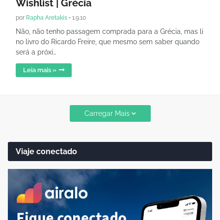
Wishlist | Grécia
por
Rapha Aretakis
•
1.9.10
Não, não tenho passagem comprada para a Grécia, mas li
no livro do Ricardo Freire, que mesmo sem saber quando
será a próxi…
Leia mais »
Carregar Mais
Viaje conectado