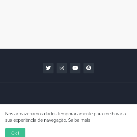
Nós armazenamos dados temporariamente para melhorar a
Copyright © 2010 - 2026 | raphanomundo
sua experiência de navegação.
Saiba mais
Conteúdo para Marcas
Quem faz
Contato
Clipping
Ok !
Política