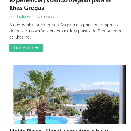
Experiência | Voando Aegean para as
Ilhas Gregas
por
Rapha Aretakis
•
30.11.17
A companhia aérea grega Aegean é a principal empresa
do país e, no verão, conecta muitos países da Europa com
as ilhas he…
Leia mais »