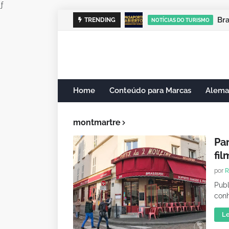
ƒ
Br
TRENDING
NOTÍCIAS DO TURISMO
Home
Conteúdo para Marcas
Alema
montmartre
Pa
fi
por
R
Pub
conh
Le