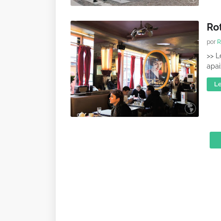
Rot
por
R
>> L
apai
Le