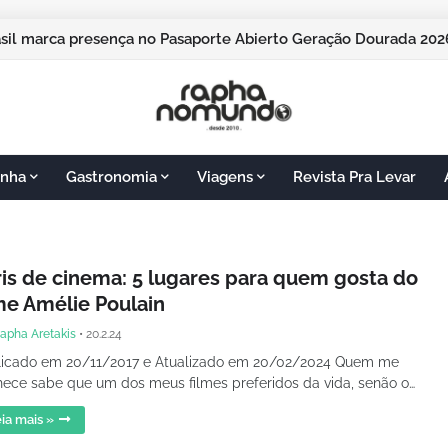
asil marca presença no Pasaporte Abierto Geração Dourada 2
nha
Gastronomia
Viagens
Revista Pra Levar
ris de cinema: 5 lugares para quem gosta do
lme Amélie Poulain
apha Aretakis
•
20.2.24
licado em 20/11/2017 e Atualizado em 20/02/2024 Quem me
ece sabe que um dos meus filmes preferidos da vida, senão o…
ia mais »