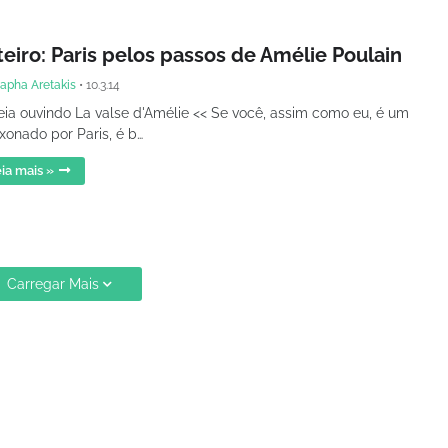
eiro: Paris pelos passos de Amélie Poulain
apha Aretakis
•
10.3.14
eia ouvindo La valse d'Amélie << Se você, assim como eu, é um
xonado por Paris, é b…
ia mais »
Carregar Mais