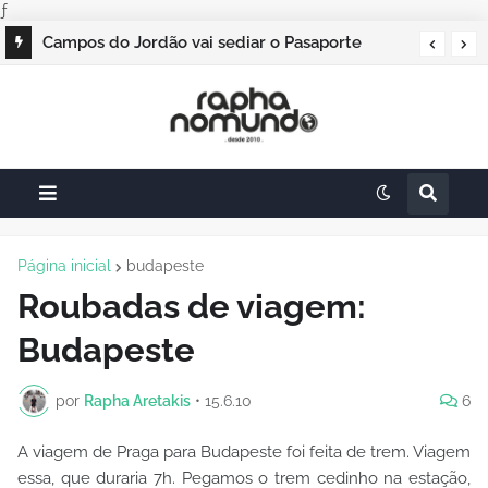
ƒ
Campos do Jordão vai sediar o Pasaporte
Abierto 2026 com edição especial de Natal
Página inicial
budapeste
Roubadas de viagem:
Budapeste
por
Rapha Aretakis
•
15.6.10
6
A viagem de Praga para Budapeste foi feita de trem. Viagem
essa, que duraria 7h. Pegamos o trem cedinho na estação,