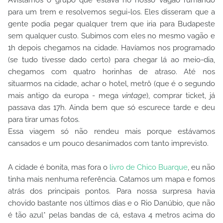
para um trem e resolvemos segui-los. Eles disseram que a
gente podia pegar qualquer trem que iria para Budapeste
sem qualquer custo. Subimos com eles no mesmo vagão e
1h depois chegamos na cidade. Havíamos nos programado
(se tudo tivesse dado certo) para chegar lá ao meio-dia,
chegamos com quatro horinhas de atraso. Até nos
situarmos na cidade, achar o hotel, metrô (que é o segundo
mais antigo da europa - mega
vintage
), comprar ticket, já
passava das 17h. Ainda bem que só escurece tarde e deu
para tirar umas fotos.
Essa viagem só não rendeu mais porque estávamos
cansados e um pouco desanimados com tanto imprevisto.
A cidade é bonita, mas fora o
livro de Chico Buarque
, eu não
tinha mais nenhuma referência. Catamos um mapa e fomos
atrás dos principais pontos. Para nossa surpresa havia
chovido bastante nos últimos dias e o Rio Danúbio, que não
é tão azul* pelas bandas de cá, estava 4 metros acima do