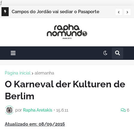
ƒ
Campos do Jordão vai sediar o Pasaporte
Abierto 2026 com edição especial de Natal
Página inicial
alemanha
O Karneval der Kulturen de
Berlim
por
Rapha Aretakis
•
15.6.11
6
Atualizado em: 08/09/2016