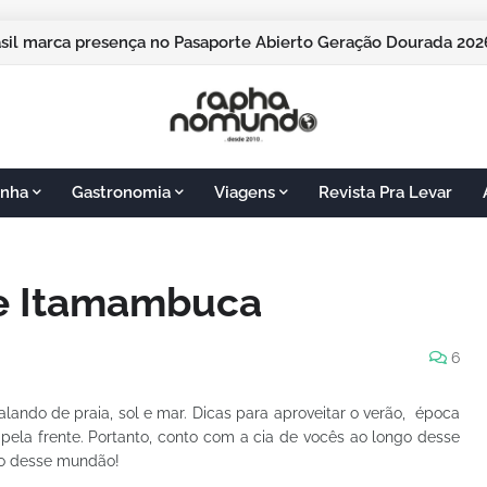
pos do Jordão vai sediar o Pasaporte Abierto 2026 com edição
nha
Gastronomia
Viagens
Revista Pra Levar
de Itamambuca
6
ando de praia, sol e mar. Dicas para aproveitar o verão, época
pela frente. Portanto, conto com a cia de vocês ao longo desse
ço desse mundão!