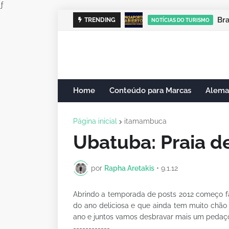
ƒ
Cam
TRENDING
NOTÍCIAS DO TURISMO
Home
Conteúdo para Marcas
Alema
Página inicial
itamambuca
Ubatuba: Praia 
por
Rapha Aretakis
•
9.1.12
Abrindo a temporada de posts 2012 começo fal
do ano deliciosa e que ainda tem muito chão 
ano e juntos vamos desbravar mais um peda
------------