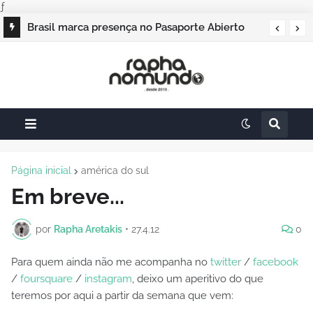
ƒ
Brasil marca presença no Pasaporte Abierto
Geração Dourada 2026, e o raphanomundo
também
Página inicial
américa do sul
Em breve...
por
Rapha Aretakis
•
27.4.12
0
Para quem ainda não me acompanha no
twitter
/
facebook
/
foursquare
/
instagram
, deixo um aperitivo do que
teremos por aqui a partir da semana que vem: