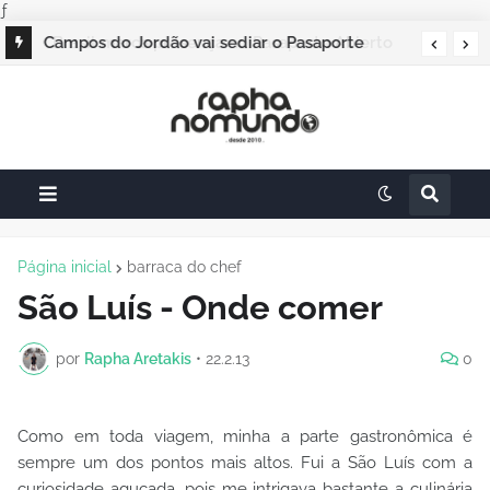
ƒ
Campos do Jordão vai sediar o Pasaporte
Abierto 2026 com edição especial de Natal
Página inicial
barraca do chef
São Luís - Onde comer
por
Rapha Aretakis
•
22.2.13
0
Como em toda viagem, minha a parte gastronômica é
sempre um dos pontos mais altos. Fui a São Luís com a
curiosidade aguçada, pois me intrigava bastante a culinária