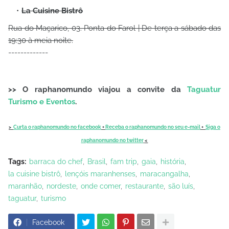
La Cuisine Bistrô
Rua do Maçarico, 03. Ponta do Farol | De terça a sábado das
19:30 à meia noite.
-------------
>> O raphanomundo viajou a convite da
Taguatur
Turismo e Eventos
.
>
Curta o raphanomundo no facebook
+
Receba o raphanomundo no seu e-mail
+
Siga o
raphanomundo no twitter
<
Tags:
barraca do chef
Brasil
fam trip
gaia
história
la cuisine bistrô
lençóis maranhenses
maracangalha
maranhão
nordeste
onde comer
restaurante
são luís
taguatur
turismo
Facebook