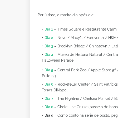
Por último, o roteiro dia após dia:
Dia 1
– Times Square e Restaurante Carmi
Dia 2
– Neve / Macy’s / Forever 21 / H&M
Dia 3
– Brooklyn Bridge / Chinatown / Litt
Dia 4
– Museu de História Natural / Central
Halloween Parade
a
Dia 5
– Central Park Zoo / Apple Store 5
A
Building
Dia 6
– Rockefeller Center / Saint Patrick
Tony’s DiNapoli
Dia 7
– The Highline / Chelsea Market / Bl
Dia 8
– Circle Line Cruise (passeio de barc
Dia 9
– Como conto na série de posts, pegu