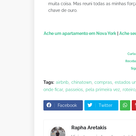
muita coisa. Mas reuni todas as minhas fo
chave de ouro.
Ache um apartamento em Nova York
|
Ache se
Curta
Receba
Sig
Tags:
airbnb
chinatown
compras
estados u
onde ficar
passeios
pela primeira vez
roteiro
Facebook
Twitter
Rapha Aretakis