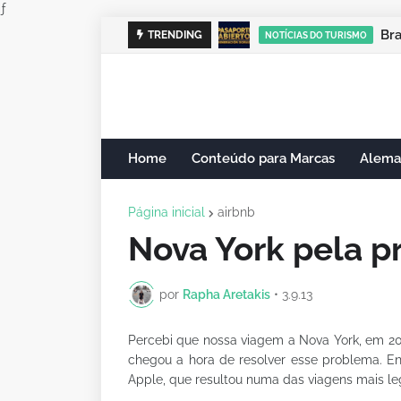
ƒ
Cam
B
TRENDING
NOTÍCIAS DO TURISMO
NOTÍCIAS DO TURISMO
Home
Conteúdo para Marcas
Alema
Página inicial
airbnb
Nova York pela pr
por
Rapha Aretakis
•
3.9.13
Percebi que nossa viagem a Nova York, em 201
chegou a hora de resolver esse problema. En
Apple, que resultou numa das viagens mais leg