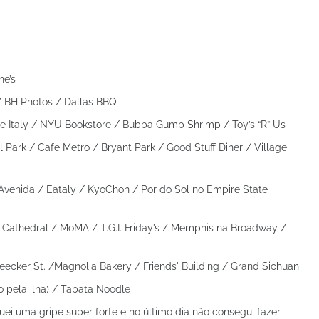
ne’s
/ BH Photos / Dallas BBQ
le Italy / NYU Bookstore / Bubba Gump Shrimp / Toy’s “R” Us
 Park / Cafe Metro / Bryant Park / Good Stuff Diner / Village
venida / Eataly / KyoChon / Por do Sol no Empire State
’s Cathedral / MoMA / T.G.I. Friday’s / Memphis na Broadway /
eecker St. /Magnolia Bakery / Friends' Building / Grand Sichuan
o pela ilha) / Tabata Noodle
ei uma gripe super forte e no último dia não consegui fazer