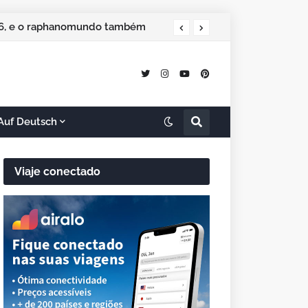
 especial de Natal
2026, e o raphanomundo também
Auf Deutsch
Viaje conectado