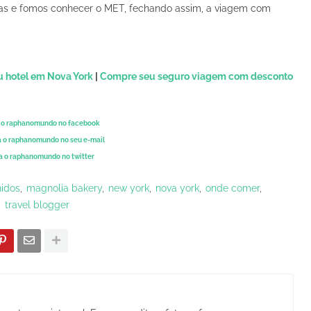
rças e fomos conhecer o MET, fechando assim, a viagem com
u hotel em Nova York
|
Compre seu seguro viagem com desconto
 o raphanomundo no facebook
 o raphanomundo no seu e-mail
a o raphanomundo no twitter
nidos
magnolia bakery
new york
nova york
onde comer
travel blogger