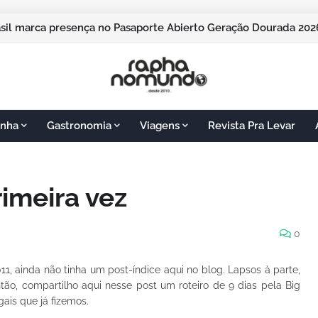
pos do Jordão vai sediar o Pasaporte Abierto 2026 com edição
rasil marca presença no Pasaporte Abierto Geração Dourada 
nha
Gastronomia
Viagens
Revista Pra Levar
imeira vez
0
1, ainda não tinha um post-índice aqui no blog. Lapsos à parte,
tão, compartilho aqui nesse post um roteiro de 9 dias pela Big
ais que já fizemos.