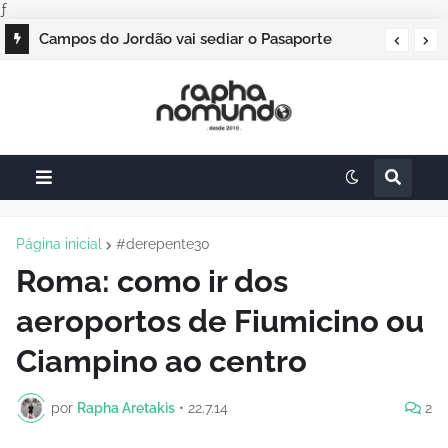
ƒ
Campos do Jordão vai sediar o Pasaporte
Abierto 2026 com edição especial de Natal
Página inicial
#derepente30
Roma: como ir dos
aeroportos de Fiumicino ou
Ciampino ao centro
por
Rapha Aretakis
•
22.7.14
2