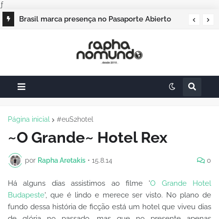
ƒ
Campos do Jordão vai sediar o Pasaporte
Brasil marca presença no Pasaporte Abierto
Abierto 2026 com edição especial de Natal
Geração Dourada 2026, e o raphanomundo
também
Página inicial
#euS2hotel
~O Grande~ Hotel Rex
por
Rapha Aretakis
•
15.8.14
0
Há alguns dias assistimos ao filme '
O Grande Hotel
Budapeste
', que é lindo e merece ser visto. No plano de
fundo dessa história de ficção está um hotel que viveu dias
de glória no passado, mas que no presente apenas