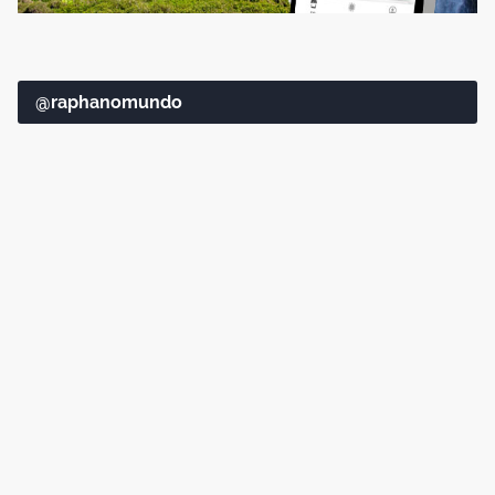
@raphanomundo