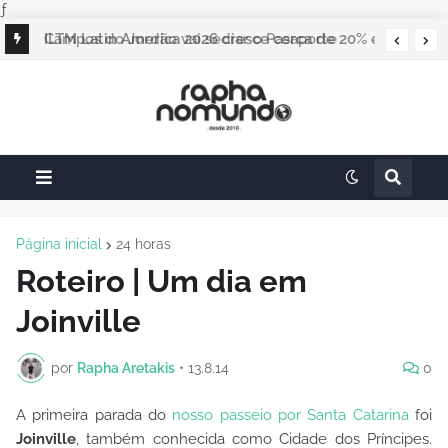
ƒ
ILTM Latin America 2026 cresce cerca de 20% e
realiza maior edição do evento
Página inicial
24 horas
Roteiro | Um dia em
Joinville
por
Rapha Aretakis
•
13.8.14
0
A primeira parada do
nosso passeio por Santa Catarina
foi
Joinville
, também conhecida como Cidade dos Príncipes.