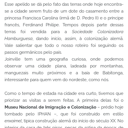
Esse apelido se dá pelo fato das terras onde hoje encontra-
se a cidade serem fruto de um dote do casamento entre a
princesa Francisca Carolina (irmã de D. Pedro II) e o príncipe
francês, Ferdinand Philipe. Tempos depois parte dessas
terras foi vendida para a
Sociedade Colonizadora
Hamburguesa
, dando início, assim, à colonização alemã.
Vale salientar que todo o nosso roteiro foi seguindo os
passos germânicos pelo país.
Joinville tem uma geografia curiosa, onde podemos
observar uma cidade plana, ladeada por montanhas,
manguezais muito próximos e a baía de Babitonga,
interessante para quem vem do nordeste, como nós.
Como o tempo de estada na cidade era curto, tivemos que
priorizar as visitas a serem feitas. A primeira delas foi o
Museu Nacional de Imigração e Colonização
– prédio hoje
tombado pelo IPHAN –, que foi construído em estilo
enxaimel
, típica construção alemã do início do século XX. No
interior da casa de três pisos, peças da rotina da época: de