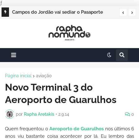
ƒ
Campos do Jordão vai sediar o Pasaporte
Abierto 2026 com edição especial de Natal
Página inicial
aviação
Novo Terminal 3 do
Aeroporto de Guarulhos
por
Rapha Aretakis
•
2.9.14
0
Quem frequentou o
Aeroporto de Guarulhos
nos últimos 6
anos viu bastante coisa acontecer por lá. Eu lembro das