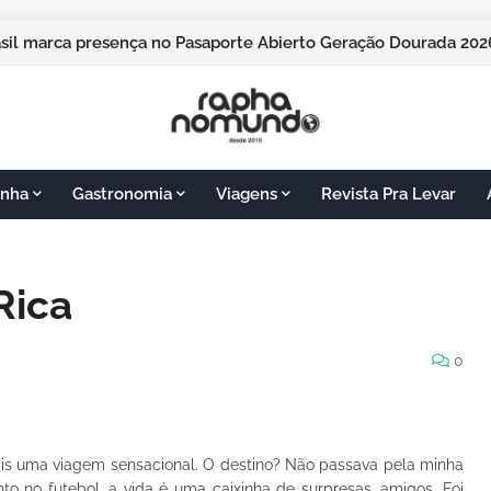
pos do Jordão vai sediar o Pasaporte Abierto 2026 com edição
nha
Gastronomia
Viagens
Revista Pra Levar
Rica
0
is uma viagem sensacional. O destino? Não passava pela minha
nto
n
o futebol, a vida é uma caixinha de surpresas, amigos. Foi