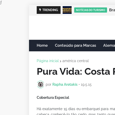
ƒ
Cam
TRENDING
NOTÍCIAS DO TURISMO
Home
Conteúdo para Marcas
Alema
Página inicial
américa central
Pura Vida: Costa 
por
Rapha Aretakis
•
19.5.15
Cobertura Especial
Há exatamente 15 dias eu embarquei para ma
cabeça conhecê-lo tão cedo, mas tanto qua