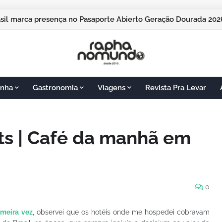
pos do Jordão vai sediar o Pasaporte Abierto 2026 com edição
rasil marca presença no Pasaporte Abierto Geração Dourada 
nha
Gastronomia
Viagens
Revista Pra Levar
ts | Café da manhã em
0
imeira vez
, observei que os hotéis onde me hospedei cobravam