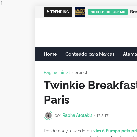
ƒ
Cam
B
TRENDING
NOTÍCIAS DO TURISMO
NOTÍCIAS DO TURISMO
Home
Conteúdo para Marcas
Alema
Página inicial
brunch
Twinkie Breakfas
Paris
por
Rapha Aretakis
•
13.2.17
Desde 2007, quando eu
vim à Europa pela pr