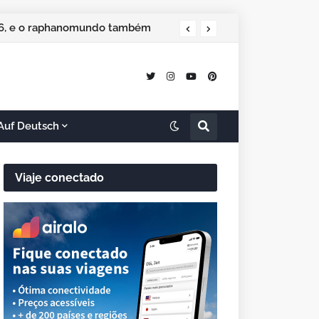
 especial de Natal
2026, e o raphanomundo também
Auf Deutsch
Viaje conectado