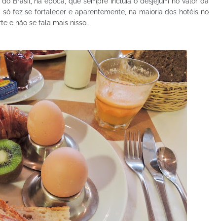
 do Brasil, na época, que sempre incluía o desjejum no valor da
 só fez se fortalecer e aparentemente, na maioria dos hotéis no
e e não se fala mais nisso.