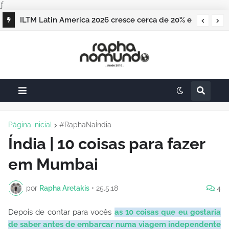
ƒ
O Panamá recebeu o 7º Fórum Internacional
de Líderes do Turismo com foco em
patrimônio e identidade
Página inicial
#RaphaNaÍndia
Índia | 10 coisas para fazer
em Mumbai
por
Rapha Aretakis
•
25.5.18
4
Depois de contar para vocês
as 10 coisas que eu gostaria
de saber antes de embarcar numa viagem independente