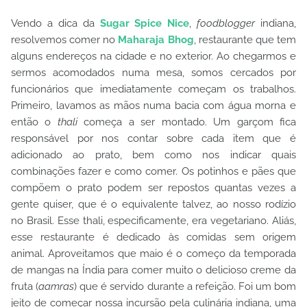
Vendo a dica da
Sugar Spice Nice
,
foodblogger
indiana,
resolvemos comer no
Maharaja Bhog
, restaurante que tem
alguns endereços na cidade e no exterior. Ao chegarmos e
sermos acomodados numa mesa, somos cercados por
funcionários que imediatamente começam os trabalhos.
Primeiro, lavamos as mãos numa bacia com água morna e
então o
thali
começa a ser montado. Um garçom fica
responsável por nos contar sobre cada item que é
adicionado ao prato, bem como nos indicar quais
combinações fazer e como comer. Os potinhos e pães que
compõem o prato podem ser repostos quantas vezes a
gente quiser, que é o equivalente talvez, ao nosso rodízio
no Brasil. Esse thali, especificamente, era vegetariano. Aliás,
esse restaurante é dedicado às comidas sem origem
animal. Aproveitamos que maio é o começo da temporada
de mangas na Índia para comer muito o delicioso creme da
fruta (
aamras
) que é servido durante a refeição. Foi um bom
jeito de começar nossa incursão pela culinária indiana, uma