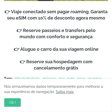
👉
Viaje conectado sem pagar roaming. Garanta
seu eSIM com 10% de desconto agora mesm
o
👉
Reserve passeios e transfers pelo
mundo
com conforto e segurança
👉
Alugue o carro
da sua viagem online
👉
Reserve sua hospedagem
com
cancelamento grátis
Tags:
#RaphaNaÍndia
48 horas
ásia
índia
listas
mumbai
passear
roteiro
top 10
Nós armazenamos dados temporariamente para melhorar a
sua experiência de navegação.
Saiba mais
Facebook
Ok !