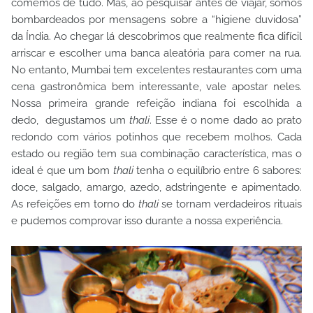
comemos de tudo. Mas, ao pesquisar antes de viajar, somos
bombardeados por mensagens sobre a “higiene duvidosa”
da Índia. Ao chegar lá descobrimos que realmente fica difícil
arriscar e escolher uma banca aleatória para comer na rua.
No entanto, Mumbai tem excelentes restaurantes com uma
cena gastronômica bem interessante, vale apostar neles.
Nossa primeira grande refeição indiana foi escolhida a
dedo, degustamos um
thali
. Esse é o nome dado ao prato
redondo com vários potinhos que recebem molhos. Cada
estado ou região tem sua combinação característica, mas o
ideal é que um bom
thali
tenha o equilíbrio entre 6 sabores:
doce, salgado, amargo, azedo, adstringente e apimentado.
As refeições em torno do
thali
se tornam verdadeiros rituais
e pudemos comprovar isso durante a nossa experiência.