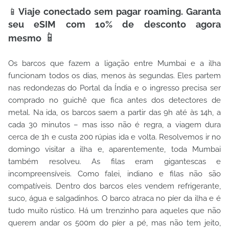
📱
Viaje conectado sem pagar roaming. Garanta
seu eSIM com 10% de desconto agora
📱
mesmo
Os barcos que fazem a ligação entre Mumbai e a ilha
funcionam todos os dias, menos às segundas. Eles partem
nas redondezas do Portal da Índia e o ingresso precisa ser
comprado no guichê que fica antes dos detectores de
metal. Na ida, os barcos saem a partir das 9h até às 14h, a
cada 30 minutos – mas isso não é regra, a viagem dura
cerca de 1h e custa 200 rúpias ida e volta. Resolvemos ir no
domingo visitar a ilha e, aparentemente, toda Mumbai
também resolveu. As filas eram gigantescas e
incompreensíveis. Como falei, indiano e filas não são
compatíveis. Dentro dos barcos eles vendem refrigerante,
suco, água e salgadinhos. O barco atraca no píer da ilha e é
tudo muito rústico. Há um trenzinho para aqueles que não
querem andar os 500m do píer a pé, mas não tem jeito,