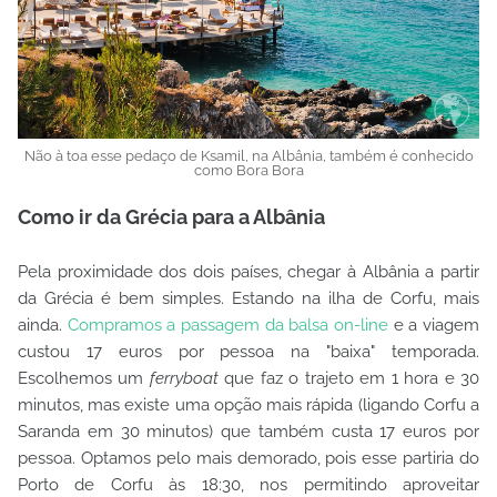
Não à toa esse pedaço de Ksamil, na Albânia, também é conhecido
como Bora Bora
Como ir da Grécia para a Albânia
Pela proximidade dos dois países, chegar à Albânia a partir
da Grécia é bem simples. Estando na ilha de Corfu, mais
ainda.
Compramos a passagem da balsa on-line
e a viagem
custou 17 euros por pessoa na "baixa" temporada.
Escolhemos um
ferryboat
que faz o trajeto em 1 hora e 30
minutos, mas existe uma opção mais rápida (ligando Corfu a
Saranda em 30 minutos) que também custa 17 euros por
pessoa. Optamos pelo mais demorado, pois esse partiria do
Porto de Corfu às 18:30, nos permitindo aproveitar