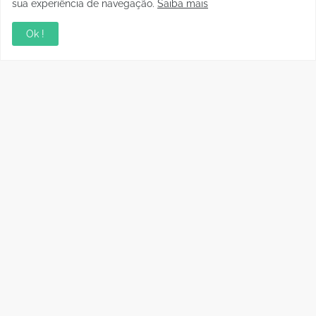
sua experiência de navegação.
Saiba mais
Ok !
Copyright © 2010 - 2026 | raphanomundo
Conteúdo para Marcas
Quem faz
Contato
Clipping