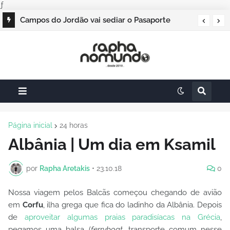
ƒ
Campos do Jordão vai sediar o Pasaporte
Abierto 2026 com edição especial de Natal
Página inicial
24 horas
Albânia | Um dia em Ksamil
por
Rapha Aretakis
•
23.10.18
0
Nossa viagem pelos Balcãs começou chegando de avião
em
Corfu
, ilha grega que fica do ladinho da Albânia. Depois
de
aproveitar algumas praias paradisíacas na Grécia
,
pegamos uma balsa (
ferryboat
, transporte comum nesse