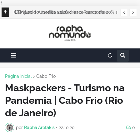
ƒ
ILTM Latin America 2026 cresce cerca de 20% e
realiza maior edição do evento
Página inicial
Cabo Frio
Maskpackers - Turismo na
Pandemia | Cabo Frio (Rio
de Janeiro)
por
Rapha Aretakis
•
22.10.20
0