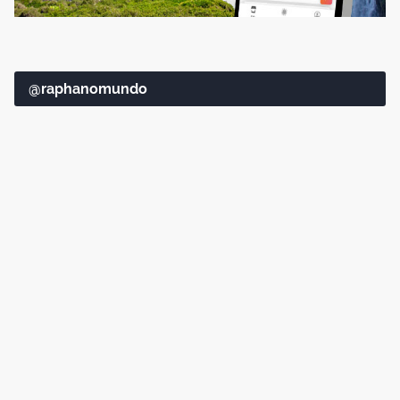
@raphanomundo