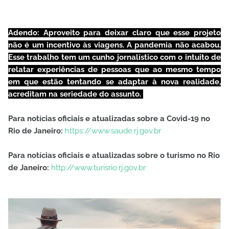
Adendo: Aproveito para deixar claro que esse projeto
não é um incentivo às viagens. A pandemia não acabou.
Esse trabalho tem um cunho jornalístico com o intuito de
relatar experiências de pessoas que ao mesmo tempo
em que estão tentando se adaptar à nova realidade,
acreditam na seriedade do assunto.
Para notícias oficiais e atualizadas sobre a Covid-19 no
Rio de Janeiro:
https://www.saude.rj.gov.br
Para notícias oficiais e atualizadas sobre o turismo no Rio
de Janeiro:
http://www.turisrio.rj.gov.br