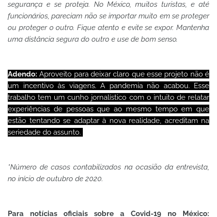
segurança e se proteja. No México, muitos turistas, e até
funcionários, pareciam não se importar muito em se proteger
ou proteger o outro. Fique atento e evite se expor. Mantenha
uma distância segura do outro e use de bom senso.
Adendo:
Aproveito para deixar claro que esse projeto não é
um incentivo às viagens. A pandemia não acabou. Esse
trabalho tem um cunho jornalístico com o intuito de relatar
experiências de pessoas que ao mesmo tempo em que
estão tentando se adaptar à nova realidade, acreditam na
seriedade do assunto.
*Número de casos contabilizados na ocasião da entrevista,
no início de outubro de 2020.
Para notícias oficiais sobre a Covid-19 no México: