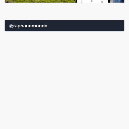
@raphanomundo