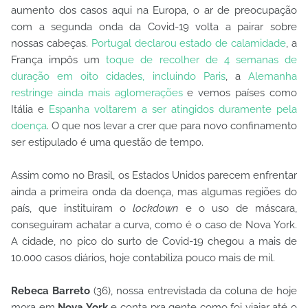
aumento dos casos aqui
na Europa, o ar de preocupação
com a segunda onda da Covid-19 volta a pairar sobre
nossas cabeças.
Portugal declarou estado de calamidade
, a
França impôs um
toque de recolher de 4 semanas de
duração em oito cidades, incluindo Paris
, a
Alemanha
restringe ainda mais aglomerações
e vemos países como
Itália e
Espanha voltarem a ser atingidos duramente pela
doença
. O que nos levar a crer que para novo confinamento
ser estipulado é uma questão de tempo.
Assim como no Brasil, os Estados Unidos parecem enfrentar
ainda a primeira onda da doença, mas algumas regiões do
país, que instituiram o
lockdown
e o uso de máscara,
conseguiram achatar a curva, como é o caso de Nova York.
A cidade, no pico do surto de Covid-19 chegou a mais de
10.000 casos diários, hoje contabiliza pouco mais de mil.
Rebeca Barreto
(36), nossa entrevistada da coluna de hoje
mora em
Nova York
e conta pra gente como foi viajar até o