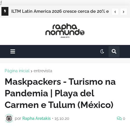
ƒ
O Panamá recebeu o 7º Fórum Internacional
ILTM Latin America 2026 cresce cerca de 20% e
de Líderes do Turismo com foco em
realiza maior edição do evento
patrimônio e identidade
Página inicial
entrevista
Maskpackers - Turismo na
Pandemia | Playa del
Carmen e Tulum (México)
por
Rapha Aretakis
•
15.10.20
0