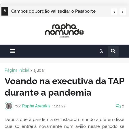
ƒ
Campos do Jordão vai sediar o Pasaporte
Abierto 2026 com edição especial de Natal
Página inicial
ajudar
Voando na executiva da TAP
durante a pandemia
por
Rapha Aretakis
•
12.1.22
0
Depois que a pandemia se instaurou mundo afora eu disse
que só entraria novamente num avião nesse período se