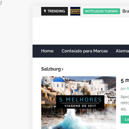
ƒ
Br
TRENDING
NOTÍCIAS DO TURISMO
Home
Conteúdo para Marcas
Alema
Salzburg
5 
por
R
Apro
retr
aq…
Le