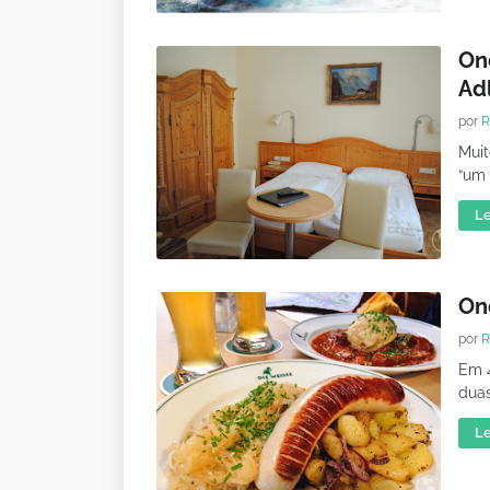
On
Ad
por
R
Muit
“um 
Le
On
por
R
Em 4
duas
Le