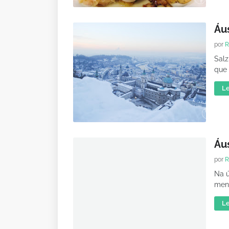
Áus
por
R
Salz
que 
Le
Áu
por
R
Na ú
men
Le