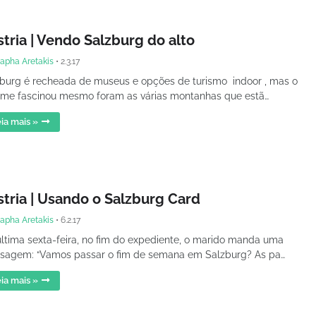
tria | Vendo Salzburg do alto
apha Aretakis
•
2.3.17
burg é recheada de museus e opções de turismo indoor , mas o
me fascinou mesmo foram as várias montanhas que estã…
ia mais »
stria | Usando o Salzburg Card
apha Aretakis
•
6.2.17
ltima sexta-feira, no fim do expediente, o marido manda uma
sagem: “Vamos passar o fim de semana em Salzburg? As pa…
ia mais »