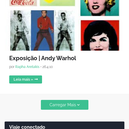
Exposição | Andy Warhol
por
Rapha Aretakis
•
26.4.10
Leia mais »
Carregar Mais
Viaje conectado