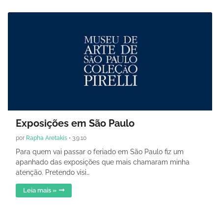
Exposições em São Paulo
por
Rapha Aretakis
•
3.9.10
Para quem vai passar o feriado em São Paulo fiz um
apanhado das exposições que mais chamaram minha
atenção. Pretendo visi…
Leia mais »