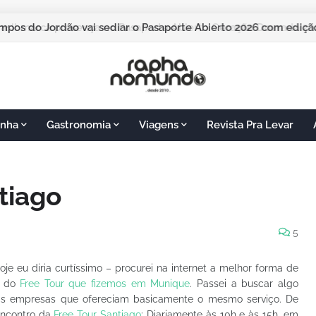
pos do Jordão vai sediar o Pasaporte Abierto 2026 com edição
nha
Gastronomia
Viagens
Revista Pra Levar
tiago
5
e eu diria curtíssimo – procurei na internet a melhor forma de
i do
Free Tour que fizemos em Munique
. Passei a buscar algo
duas empresas que ofereciam basicamente o mesmo serviço. De
encontro da
Free Tour Santiago
: Diariamente às 10h e às 15h, em