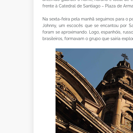
frente à Catedral de Santiago – Plaza de Arma
Na sexta-feira pela manhã seguimos para o pon
Johnny, um escocês que se encantou por Sant
foram se aproximando. Logo, espanhóis, russo
brasileiros, formavam o grupo que sairia expl