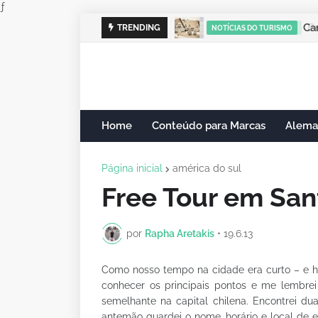
ƒ
Cam
TRENDING
NOTÍCIAS DO TURISMO
Home
Conteúdo para Marcas
Alema
Página inicial
américa do sul
Free Tour em San
por
Rapha Aretakis
•
19.6.13
Como nosso tempo na cidade era curto – e hoj
conhecer os principais pontos e me lembre
semelhante na capital chilena. Encontrei 
antemão guardei o nome, horário e local de 