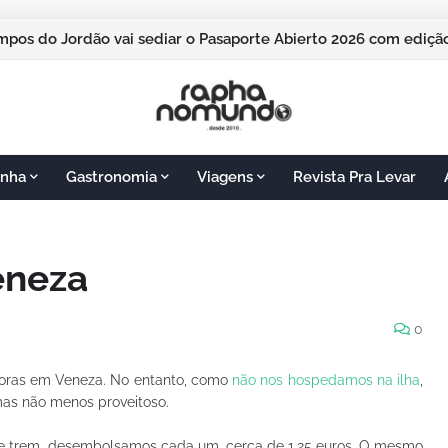
M Latin America 2026 cresce cerca de 20% e realiza maior edi
nha
Gastronomia
Viagens
Revista Pra Levar
eneza
0
horas em Veneza. No entanto, como
não nos hospedamos na ilha
,
 mas não menos proveitoso.
de trem, desembolsamos cada um, cerca de 1,25 euros. O mesmo