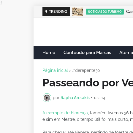
ƒ
ILT
TRENDING
NOTÍCIAS DO TURISMO
Home
Conteúdo para Marcas
Alema
Página inicial
#derepente30
Passeando por V
por
Rapha Aretakis
•
12.2.14
A exemplo de Florença
, também tivemos 36 
e sim em Mestre, o tempo útil foi mais curto,
Para chegar até Veneza, partindo de Mestre 