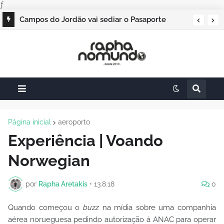
ƒ
Campos do Jordão vai sediar o Pasaporte
Abierto 2026 com edição especial de Natal
Página inicial
aeroporto
Experiência | Voando
Norwegian
por
Rapha Aretakis
•
13.8.18
0
Quando começou o
buzz
na mídia sobre uma companhia
aérea norueguesa pedindo autorização à ANAC para operar