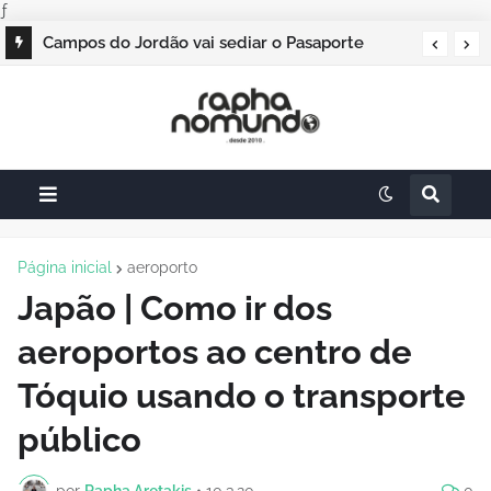
ƒ
Campos do Jordão vai sediar o Pasaporte
Abierto 2026 com edição especial de Natal
Página inicial
aeroporto
Japão | Como ir dos
aeroportos ao centro de
Tóquio usando o transporte
público
por
Rapha Aretakis
•
10.3.20
0