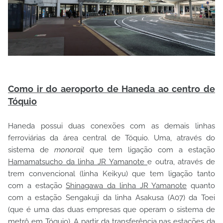
Como ir do aeroporto de Haneda ao centro de
Tóquio
Haneda possui duas conexões com as demais linhas
ferroviárias da área central de Tóquio. Uma, através do
sistema de
monorail
que tem ligação com a estação
Hamamatsucho da linha JR Yamanote
e outra, através de
trem convencional (linha Keikyu) que tem ligação tanto
com a estação
Shinagawa da linha JR Yamanote
quanto
com a estação Sengakuji da linha Asakusa (A07) da Toei
(que é uma das duas empresas que operam o sistema de
metrô em Tóquio). A partir da transferência nas estações da