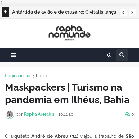
ƒ
Antártida de avião e de cruzeiro: Civitatis lança
duas experiências para o continente branco
Página inicial
bahia
Maskpackers | Turismo na
pandemia em Ilhéus, Bahia
por
Rapha Aretakis
•
10.11.20
0
O arquiteto
André de Abreu (34)
viajou a trabalho de
São