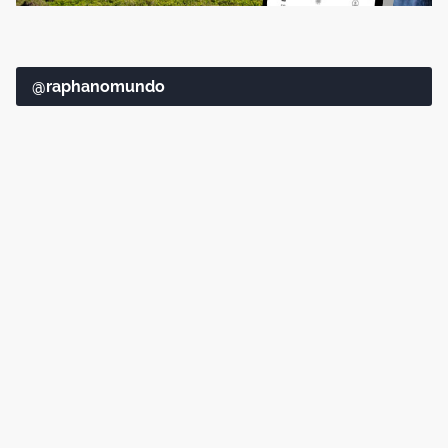
@raphanomundo