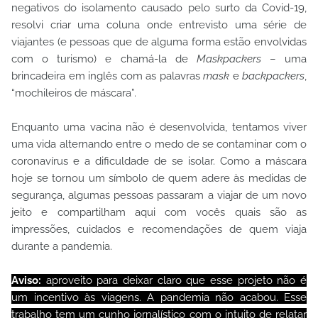
negativos do isolamento causado pelo surto da Covid-19,
resolvi criar uma coluna onde entrevisto uma série de
viajantes (e pessoas que de alguma forma estão envolvidas
com o turismo) e chamá-la de
Maskpackers
– uma
brincadeira em inglês com as palavras
mask
e
backpackers
,
“mochileiros de máscara”.
Enquanto uma vacina não é desenvolvida, tentamos viver
uma vida alternando entre o medo de se contaminar com o
coronavírus e a dificuldade de se isolar. Como a máscara
hoje se tornou um símbolo de quem adere às medidas de
segurança, algumas pessoas passaram a viajar de um novo
jeito e compartilham aqui com vocês quais são as
impressões, cuidados e recomendações de quem viaja
durante a pandemia.
Aviso:
aproveito para deixar claro que esse projeto não é
um incentivo às viagens. A pandemia não acabou. Esse
trabalho tem um cunho jornalístico com o intuito de relatar