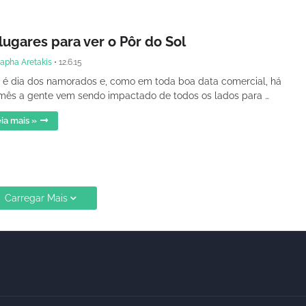
lugares para ver o Pôr do Sol
apha Aretakis
•
12.6.15
 é dia dos namorados e, como em toda boa data comercial, há
ês a gente vem sendo impactado de todos os lados para …
ia mais »
Carregar Mais