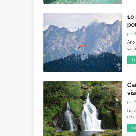
10
po
por
R
Ano 
viaj
Le
Ca
vis
por
R
Dura
no a
Le