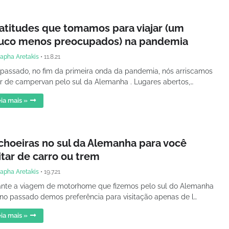
 atitudes que tomamos para viajar (um
uco menos preocupados) na pandemia
apha Aretakis
•
11.8.21
passado, no fim da primeira onda da pandemia, nós arriscamos
ar de campervan pelo sul da Alemanha . Lugares abertos,…
ia mais »
choeiras no sul da Alemanha para você
itar de carro ou trem
apha Aretakis
•
19.7.21
nte a viagem de motorhome que fizemos pelo sul do Alemanha
no passado demos preferência para visitação apenas de l…
ia mais »