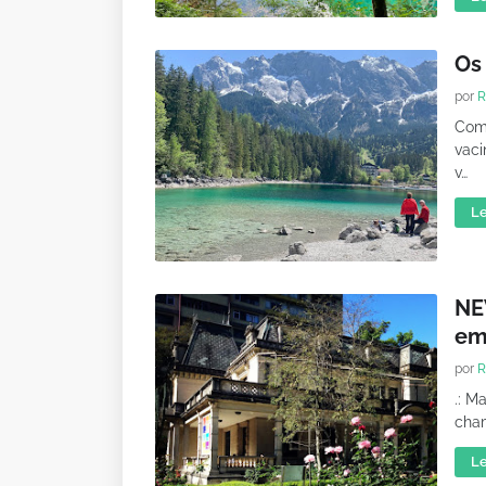
Os
por
R
Com
vac
v…
Le
NE
em
por
R
.: M
cham
Le