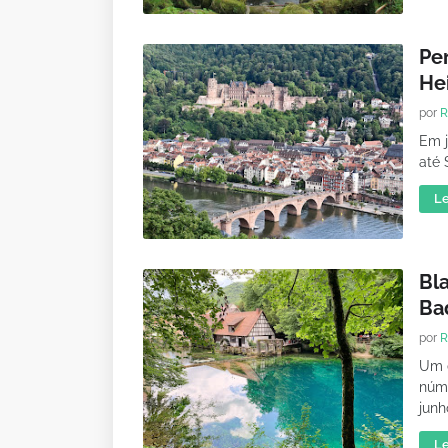
Pe
He
por
R
Em j
até 
Le
Bl
Ba
por
R
Um d
núme
junh
Le