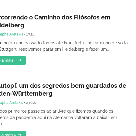
rcorrendo o Caminho dos Filósofos em
idelberg
apha Aretakis
•
1.7.21
ulho do ano passado fomos até Frankfurt e, no caminho de volta
Stuttgart, resolvemos parar em Heidelberg e fazer um…
ia mais »
autopf, um dos segredos bem guardados de
den-Württemberg
apha Aretakis
•
23.6.21
os primeiros passeios ao ar livre que fizemos quando os
ros da pandemia aqui na Alemanha voltaram a baixar, em
o…
ia mais »