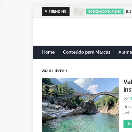
ƒ
ILT
TRENDING
NOTÍCIAS DO TURISMO
Home
Conteúdo para Marcas
Alema
ao ar livre
Val
ins
por
R
Revi
anti
Le