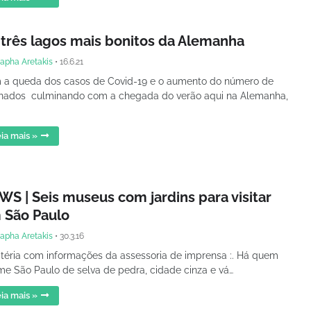
 três lagos mais bonitos da Alemanha
apha Aretakis
•
16.6.21
 a queda dos casos de Covid-19 e o aumento do número de
inados culminando com a chegada do verão aqui na Alemanha,
ia mais »
WS | Seis museus com jardins para visitar
 São Paulo
apha Aretakis
•
30.3.16
atéria com informações da assessoria de imprensa :. Há quem
e São Paulo de selva de pedra, cidade cinza e vá…
ia mais »