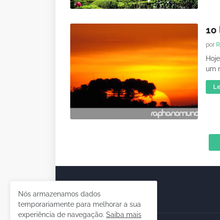
10 
por
R
Hoje
um m
Le
Nós armazenamos dados
temporariamente para melhorar a sua
experiência de navegação.
Saiba mais