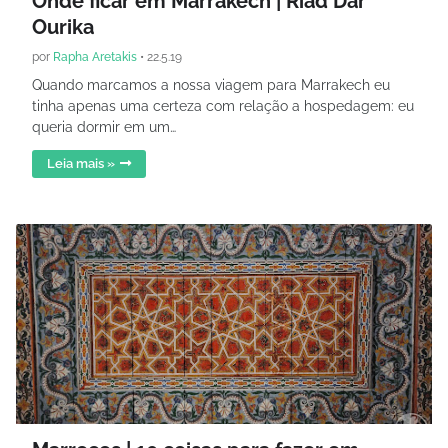
Onde ficar em Marrakech | Riad Dar
Ourika
por
Rapha Aretakis
•
22.5.19
Quando marcamos a nossa viagem para Marrakech eu
tinha apenas uma certeza com relação a hospedagem: eu
queria dormir em um…
Leia mais »