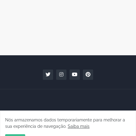
Nós armazenamos dados temporariamente para melhorar a
Copyright © 2010 - 2026 | raphanomundo
sua experiência de navegação.
Saiba mais
Conteúdo para Marcas
Quem faz
Contato
Clipping