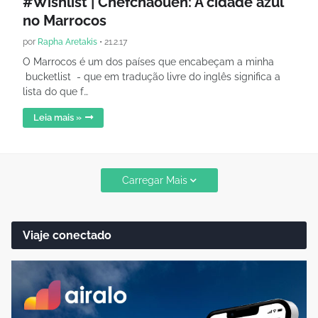
#Wishlist | Chefchaouen: A cidade azul
no Marrocos
por
Rapha Aretakis
•
21.2.17
O Marrocos é um dos países que encabeçam a minha
bucketlist - que em tradução livre do inglês significa a
lista do que f…
Leia mais »
Carregar Mais
Viaje conectado