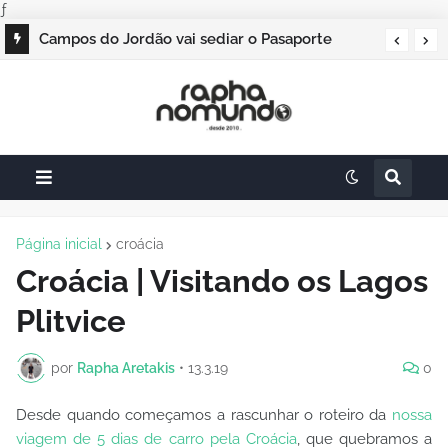
ƒ
Campos do Jordão vai sediar o Pasaporte
Abierto 2026 com edição especial de Natal
Página inicial
croácia
Croácia | Visitando os Lagos
Plitvice
por
Rapha Aretakis
•
13.3.19
0
Desde quando começamos a rascunhar o roteiro da
nossa
viagem de 5 dias de carro pela Croácia
, que quebramos a