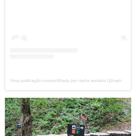
Uma publicação compartilhada por rapha aretakis (@raphanomundo)