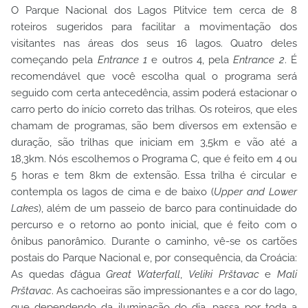
O Parque Nacional dos Lagos Plitvice tem cerca de 8
roteiros sugeridos para facilitar a movimentação dos
visitantes nas áreas dos seus 16 lagos. Quatro deles
começando pela
Entrance 1
e outros 4, pela
Entrance 2
. É
recomendável que você escolha qual o programa será
seguido com certa antecedência, assim poderá estacionar o
carro perto do início correto das trilhas. Os roteiros, que eles
chamam de programas, são bem diversos em extensão e
duração, são trilhas que iniciam em 3,5km e vão até a
18,3km. Nós escolhemos o Programa C, que é feito em 4 ou
5 horas e tem 8km de extensão. Essa trilha é circular e
contempla os lagos de cima e de baixo (
Upper and Lower
Lakes
), além de um passeio de barco para continuidade do
percurso e o retorno ao ponto inicial, que é feito com o
ônibus panorâmico. Durante o caminho, vê-se os cartões
postais do Parque Nacional e, por consequência, da Croácia:
As quedas d’água
Great Waterfall
,
Veliki Prštavac
e
Mali
Prštavac
. As cachoeiras são impressionantes e a cor do lago,
que dependendo da iluminação do dia, passa por toda a