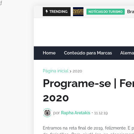
ƒ
Br
TRENDING
NOTÍCIAS DO TURISMO
Home
Conteúdo para Marcas
Alema
Página inicial
2020
Programe-se | Fe
2020
por
Rapha Aretakis
•
11.12.19
Entramos na reta final de 2019, felizmente. E 