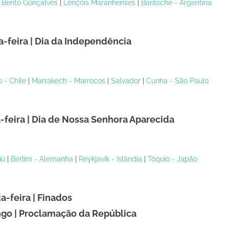
|
Bento Gonçalves
|
Lençóis Maranhenses
|
Bariloche - Argentina
-feira | Dia da Independência
 - Chile
|
Marrakech - Marrocos
|
Salvador
|
Cunha - São Paulo
-feira | Dia de Nossa Senhora Aparecida
iú
|
Berlim - Alemanha
|
Reykjavík - Islândia
|
Tóquio - Japão
-feira | Finados
go | Proclamação da República