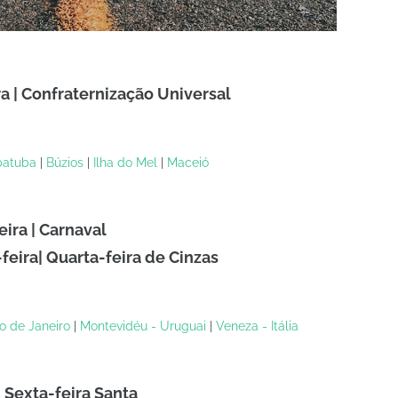
ra | Confraternização Universal
atuba
|
Búzios
|
Ilha do Mel
|
Maceió
eira | Carnaval
-feira| Quarta-feira de Cinzas
io de Janeiro
|
Montevidéu - Uruguai
|
Veneza - Itália
| Sexta-feira Santa