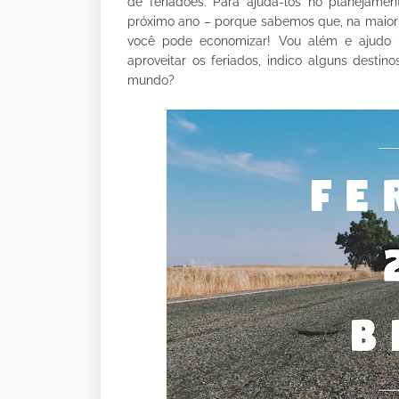
de feriadões. Para ajudá-los no planejame
próximo ano – porque sabemos que, na maiori
você pode economizar! Vou além e ajudo u
aproveitar os feriados, indico alguns des
mundo?