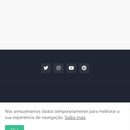
Nós armazenamos dados temporariamente para melhorar a
Copyright © 2010 - 2026 | raphanomundo
sua experiência de navegação.
Saiba mais
Conteúdo para Marcas
Quem faz
Contato
Clipping