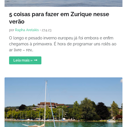
5 coisas para fazer em Zurique nesse
verão
por
Rapha Aretakis
•
27.4.23
O longo e pesado inverno europeu já foi embora e enfim
chegamos à primavera. É hora de programar uns rolês ao
ar livre – rev…
Leia mais »